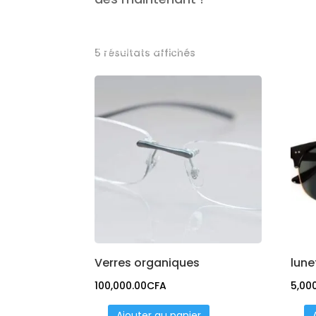
WebproX
Powered by
Copyright © 2026 Chez L'opticien All Rights Reserved.
5 résultats affichés
Verres organiques
lune
100,000.00
CFA
5,00
Ajouter au panier