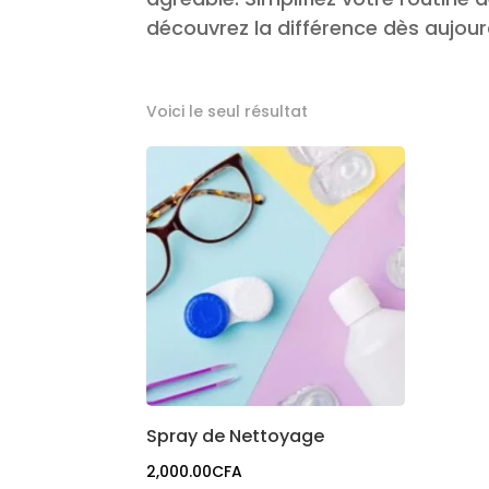
découvrez la différence dès aujourd
WebproX
Powered by
Copyright © 2026 Chez L'opticien All Rights Reserved.
Voici le seul résultat
Spray de Nettoyage
2,000.00
CFA